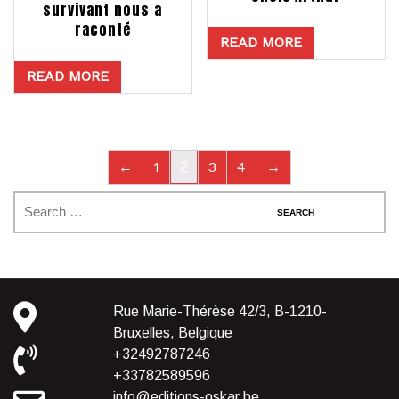
survivant nous a
raconté
READ MORE
READ MORE
←
1
3
4
→
2
Rue Marie-Thérèse 42/3, B-1210-
Bruxelles, Belgique
+32492787246
+33782589596
info@editions-oskar.be