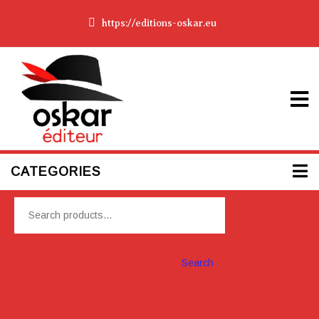
https://editions-oskar.eu
CATEGORIES
Please
Install
Woocom
merce
Search
Plugin To
display
cart box