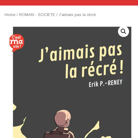
Home
/
ROMAN - SOCIETE
/ J’aimais pas la récré