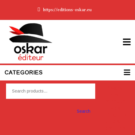
https://editions-oskar.eu
CATEGORIES
Please
Install
Woocom
merce
Search
Plugin To
display
cart box