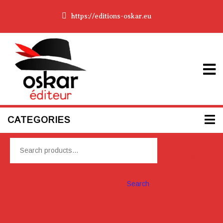
https://editions-oskar.eu
CATEGORIES
Please
Install
Woocom
merce
Search
Plugin To
display
cart box