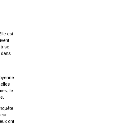
lle est
uvent
 à se
e dans
moyenne
nelles
mes, le
le.
enquête
leur
eux ont