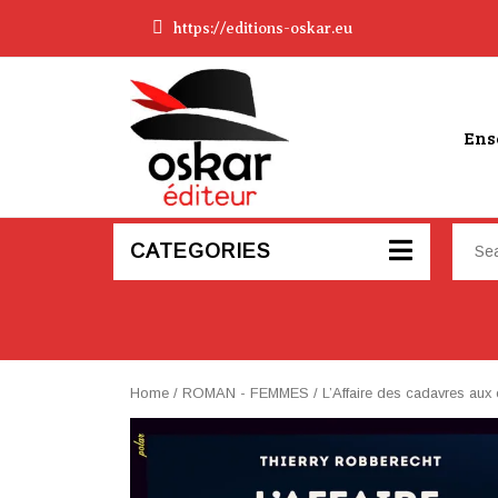
https://editions-oskar.eu
Ens
CATEGORIES
Home
/
ROMAN - FEMMES
/ L’Affaire des cadavres aux