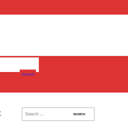
Please Install
Woocommerce
Search
Plugin To display
cart box
x