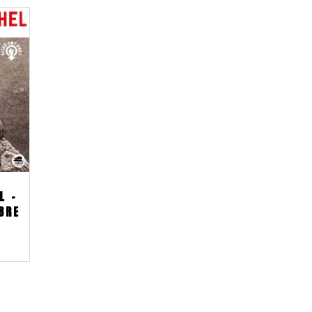
L –
BRE