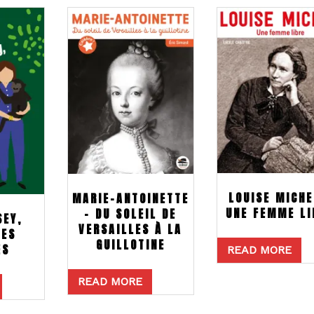
LOUISE MICHE
MARIE-ANTOINETTE
UNE FEMME LI
– DU SOLEIL DE
SEY,
VERSAILLES À LA
DES
GUILLOTINE
ES
READ MORE
READ MORE