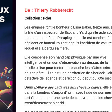
De : Thierry Robberecht
Collection : Polar
Les énigmes font le bonheur d’Elisa Baker, treize ans. E
la fille d’un inspecteur de Scotland Yard qu’elle aide so
dans ses enquêtes. Paraplégique, elle est condamnée
déplacer en fauteuil roulant depuis l’accident de voitur
lequel elle a perdu sa mère.
Elle compense son handicap physique par une vive
intelligence et un don d’observation au-dessus de la 
qu’elle utilise pour tenter de résoudre les affaires crimi
de son père. Elisa est une admiratrice de Sherlock Hol
détective de légende et de fiction du début du XXe sièc
Dans
L’Affaire des cadavres aux cheveux blancs,
elle 
dans la Londres d’aujourd’hui – avec l’aide de son meil
ami Charles – sur une série de cadavres dont les chev
mystérieusement blanchi.
ISBN : 9791021407381 | 12
,95 € | p
aru le 29/04/2021