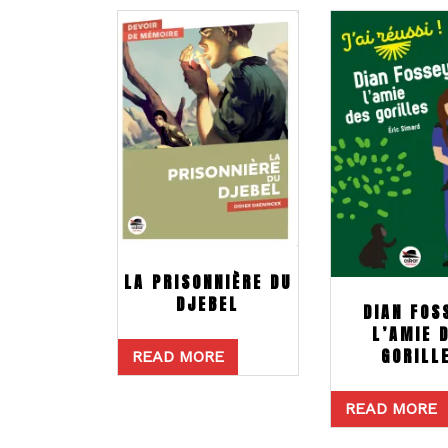
LA PRISONNIÈRE DU
DJEBEL
DIAN FOS
L’AMIE 
GORILL
READ MORE
READ MORE