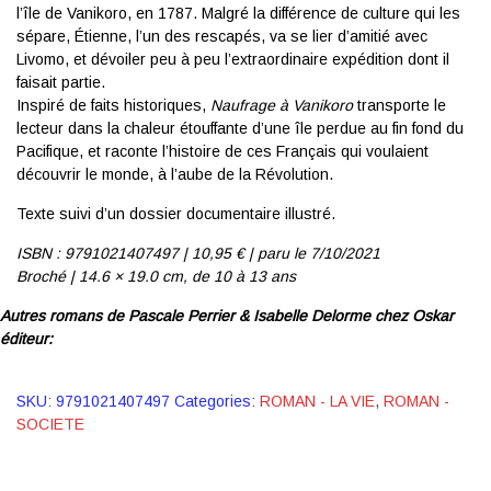
l’île de Vanikoro, en 1787. Malgré la différence de culture qui les
sépare, Étienne, l’un des rescapés, va se lier d’amitié avec
Livomo, et dévoiler peu à peu l’extraordinaire expédition dont il
faisait partie.
Inspiré de faits historiques,
Naufrage à Vanikoro
transporte le
lecteur dans la chaleur étouffante d’une île perdue au fin fond du
Pacifique, et raconte l’histoire de ces Français qui voulaient
découvrir le monde, à l’aube de la Révolution.
Texte suivi d’un dossier documentaire illustré.
ISBN : 9791021407497 | 10
,95 € | p
aru le 7/10/2021
Broché | 14.6 × 19.0 cm,
de 10 à 13 ans
Autres romans de
Pascale Perrier
&
Isabelle Delorme
chez Oskar
éditeur:
SKU:
9791021407497
Categories:
ROMAN - LA VIE
,
ROMAN -
SOCIETE