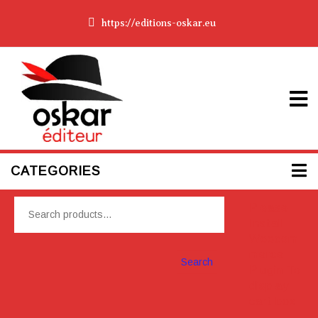
https://editions-oskar.eu
CATEGORIES
Please
Install
Woocom
merce
Search
Plugin To
display
cart box