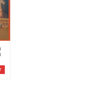
U
R
T