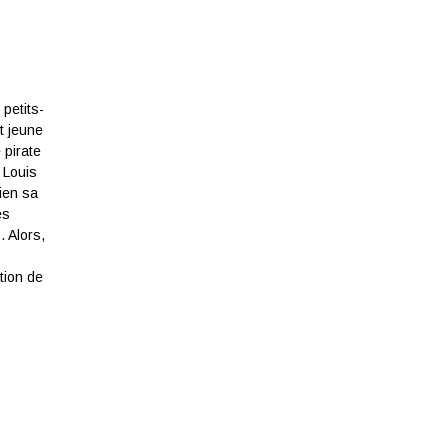
 petits-
it jeune
 pirate
 Louis
bien sa
es
. Alors,
tion de