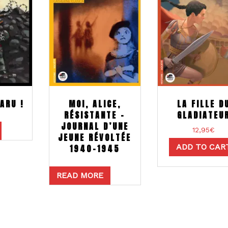
ARU !
LA FILLE D
MOI, ALICE,
GLADIATEU
RÉSISTANTE –
JOURNAL D’UNE
12,95
€
JEUNE RÉVOLTÉE
ADD TO CAR
1940-1945
READ MORE