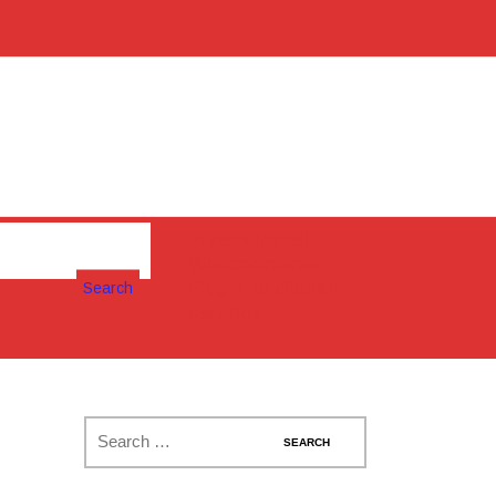
Please Install
Woocommerce
Search
Plugin To display
cart box