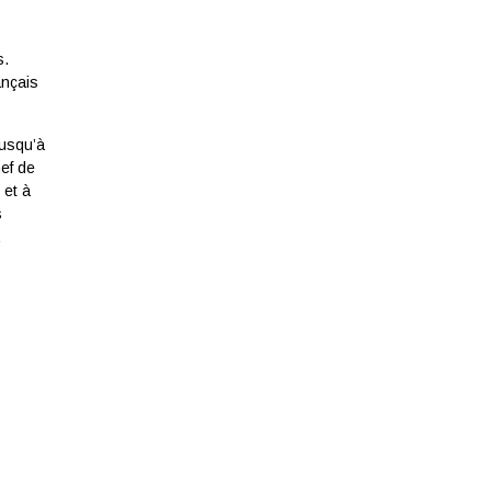
s.
ançais
jusqu’à
hef de
 et à
s