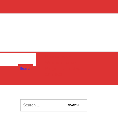
Please Install
Woocommerce
Search
Plugin To display
cart box