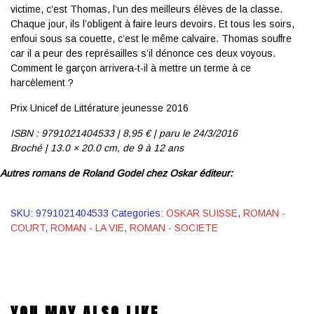
victime, c’est Thomas, l’un des meilleurs élèves de la classe.
Chaque jour, ils l’obligent à faire leurs devoirs. Et tous les soirs,
enfoui sous sa couette, c’est le même calvaire. Thomas souffre
car il a peur des représailles s’il dénonce ces deux voyous.
Comment le garçon arrivera-t-il à mettre un terme à ce
harcèlement ?
Prix Unicef de Littérature jeunesse 2016
ISBN : 9791021404533 | 8
,95 € | p
aru le 24/3/2016
Broché | 13.0 × 20.0 cm,
de 9 à 12 ans
Autres romans de
Roland Godel
chez Oskar éditeur:
SKU:
9791021404533
Categories:
OSKAR SUISSE
,
ROMAN -
COURT
,
ROMAN - LA VIE
,
ROMAN - SOCIETE
YOU MAY ALSO LIKE…