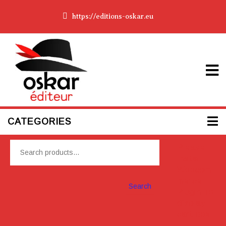
https://editions-oskar.eu
CATEGORIES
Please
Install
Woocom
merce
Search
Plugin To
display
cart box