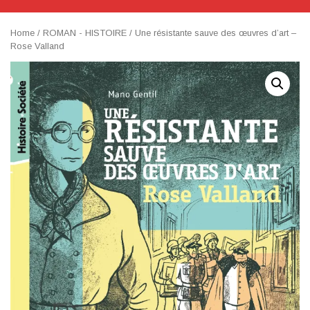
Home
/
ROMAN - HISTOIRE
/ Une résistante sauve des œuvres d’art –
Rose Valland