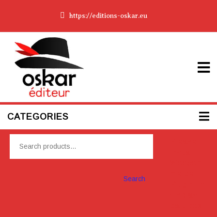
https://editions-oskar.eu
CATEGORIES
Please
Install
Woocom
merce
Search
Plugin To
display
cart box