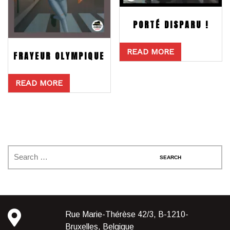
PORTÉ DISPARU !
READ MORE
FRAYEUR OLYMPIQUE
READ MORE
Rue Marie-Thérèse 42/3, B-1210-
Bruxelles, Belgique