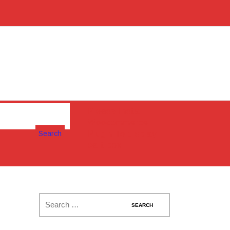
Please Install
Woocommerce
Search
Plugin To display
cart box