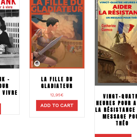
NK –
LA FILLE DU
OUR
GLADIATEUR
 VIVRE
12,95
€
VINGT-QUAT
HEURES POUR A
ADD TO CART
LA RÉSISTANCE
MESSAGE PO
THÉO