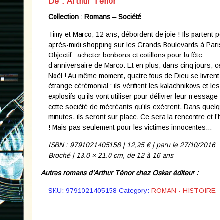
De : Arthur Ténor
Collection : Romans – Société
Timy et Marco, 12 ans, débordent de joie ! Ils partent 
après-midi shopping sur les Grands Boulevards à Pari
Objectif : acheter bonbons et cotillons pour la fête
d’anniversaire de Marco. Et en plus, dans cinq jours, c
Noël ! Au même moment, quatre fous de Dieu se livrent
étrange cérémonial : ils vérifient les kalachnikovs et les
explosifs qu’ils vont utiliser pour délivrer leur message 
cette société de mécréants qu’ils exècrent. Dans quel
minutes, ils seront sur place. Ce sera la rencontre et l’
! Mais pas seulement pour les victimes innocentes…
ISBN : 9791021405158 | 12,9
5 € | p
aru le 27/10/2016
Broché | 13.0 × 21.0 cm,
de 12 à 16 ans
Autres romans d’Arthur Ténor chez Oskar éditeur :
SKU:
9791021405158
Category:
ROMAN - HISTOIRE