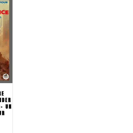
RE
IDER
 – UN
UR