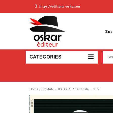
https://editions-oskar.eu
Ens
CATEGORIES
Home
/
ROMAN - HISTOIRE
/ Terroriste… toi ?