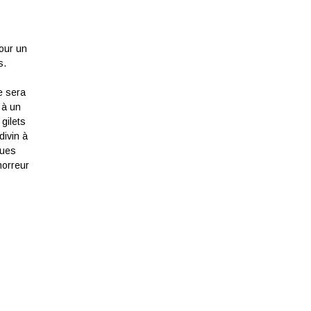
pour un
s.
e sera
 à un
 gilets
divin à
ques
horreur