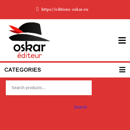
https://editions-oskar.eu
CATEGORIES
Please
Install
Woocom
merce
Search
Plugin To
display
cart box