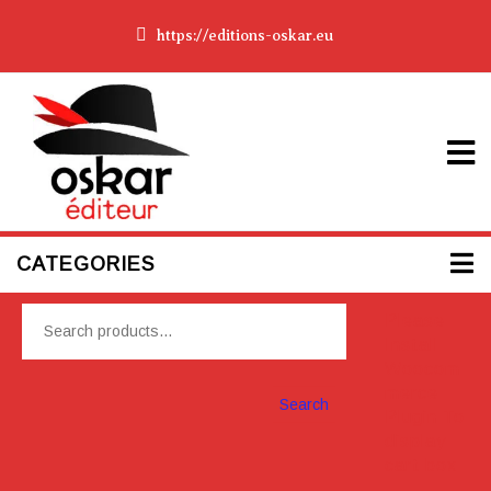
https://editions-oskar.eu
CATEGORIES
Please
Install
Woocom
merce
Search
Plugin To
display
cart box