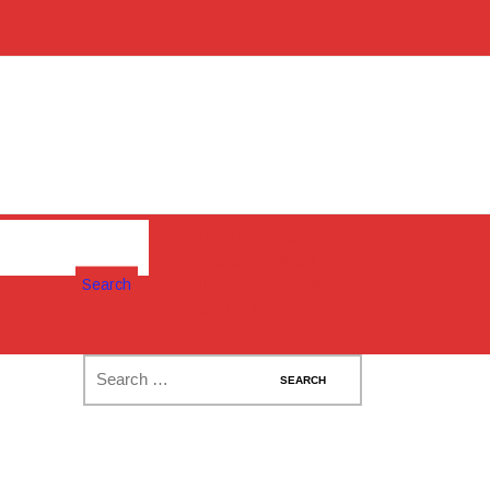
Please Install
Woocommerce
Search
Plugin To display
cart box