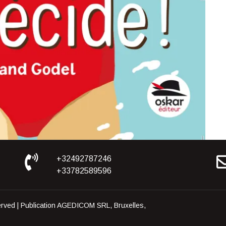
+32492787246
+33782589596
rved | Publication AGEDICOM SRL, Bruxelles,