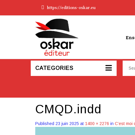
https://editions-oskar.eu
Ens
CATEGORIES
CMQD.indd
Published
23 juin 2025
at
1400 × 2276
in
C’est moi 