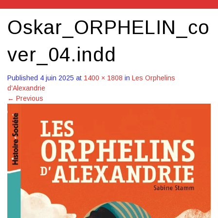
Oskar_ORPHELIN_co
ver_04.indd
Published
4 juin 2025
at
1400 × 1808
in
Les Orphelins
d’Alexandrie
←
Previous