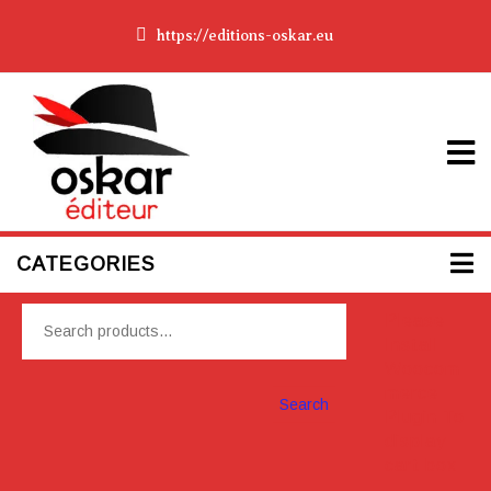
https://editions-oskar.eu
CATEGORIES
Please
Install
Woocom
merce
Search
Plugin To
display
cart box