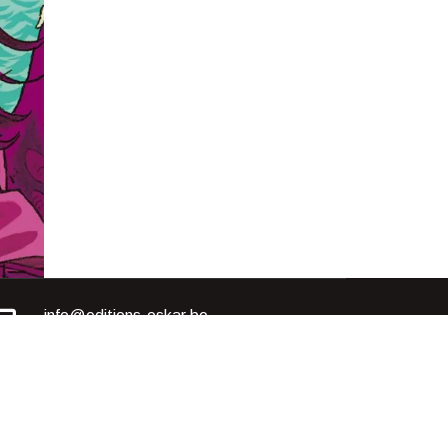
info@editions-oskar.be
contact@editions-oskar.eu