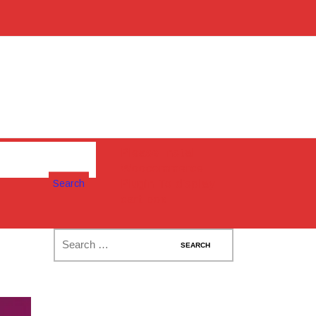
Please Install
Woocommerce
Search
Plugin To display
cart box