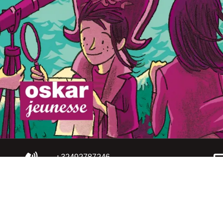
+32492787246
+33782589596
rved | Publication AGEDICOM SRL, Bruxelles,