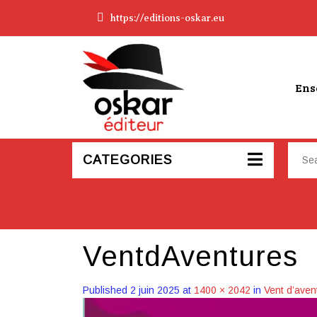
https://editions-oskar.eu
Ens
CATEGORIES
VentdAventures
Published
2 juin 2025
at
1400 × 2042
in
Vent d’aven