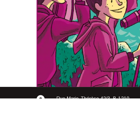
Rue Marie-Thérèse 42/3, B-1210-
Bruxelles, Belgique
Bookstore Wordpress Theme 2018 | All Rights Rese
2023 |
Design & Developed by
VW Themes