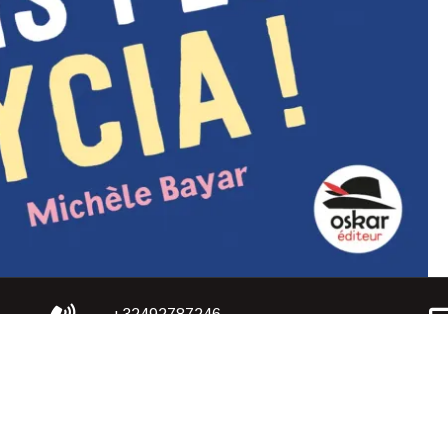
+32492787246
+33782589596
rved | Publication AGEDICOM SRL, Bruxelles,