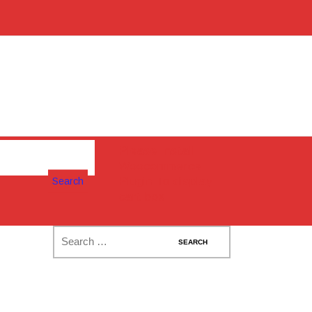
Please Install
Woocommerce
Search
Plugin To display
cart box