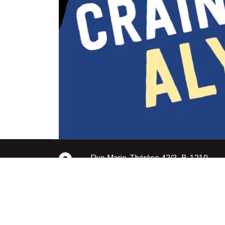
Rue Marie-Thérèse 42/3, B-1210-
Bruxelles, Belgique
Bookstore Wordpress Theme 2018 | All Rights Rese
2023 |
Design & Developed by
VW Themes