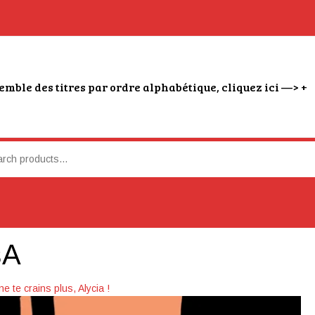
emble des titres par ordre alphabétique, cliquez ici —> +
sA
ne te crains plus, Alycia !