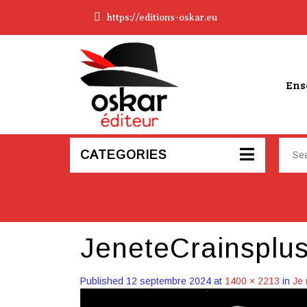
https://editions-oskar.eu
Ens
CATEGORIES
JeneteCrainsplu
Published
12 septembre 2024
at
1400 × 2213
in
Je 