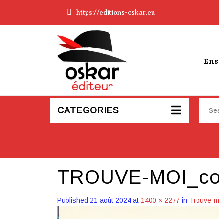
https://editions-oskar.eu
Ens
CATEGORIES
TROUVE-MOI_c
Published
21 août 2024
at
1400 × 2277
in
Trouve-m