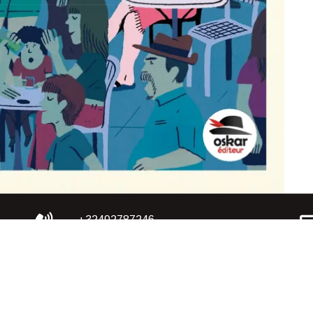
+32492787246
+33782589596
rved | Publication AGEDICOM SRL, Bruxelles,