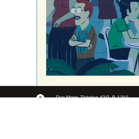
Rue Marie-Thérèse 42/3, B-1210-
Bruxelles, Belgique
Bookstore Wordpress Theme 2018 | All Rights Rese
2023 |
Design & Developed by
VW Themes