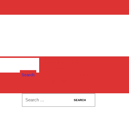
Please Install
Woocommerce
Search
Plugin To display
cart box