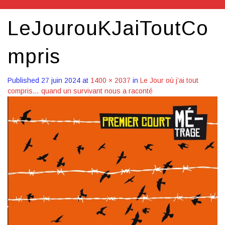
LeJourouKJaiToutCo
mpris
Published
27 juin 2024
at
1400 × 2037
in
Le Jour où j’ai tout
compris… quand un survivant nous a raconté