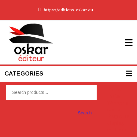
https://editions-oskar.eu
CATEGORIES
Please
Install
Woocom
merce
Search
Plugin To
display
cart box