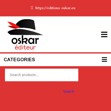
https://editions-oskar.eu
CATEGORIES
Please
Install
Woocom
merce
Search
Plugin To
display
cart box