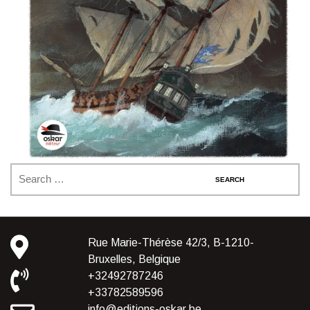
Rue Marie-Thérèse 42/3, B-1210-
Bruxelles, Belgique
+32492787246
+33782589596
info@editions-oskar.be