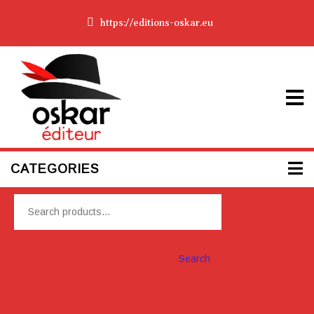
https://editions-oskar.eu
CATEGORIES
Please
Install
Woocom
merce
Search
Plugin To
display
cart box