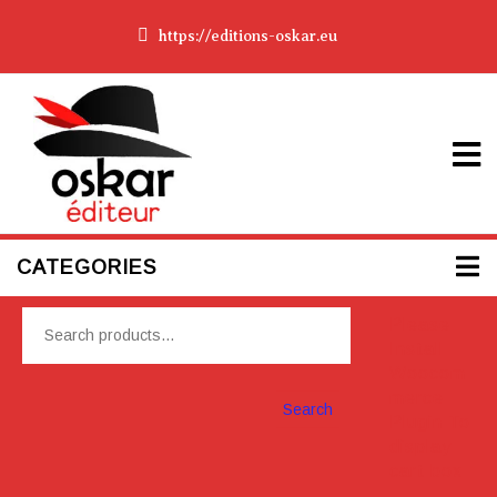
https://editions-oskar.eu
CATEGORIES
Please
Install
Woocom
merce
Search
Plugin To
display
cart box