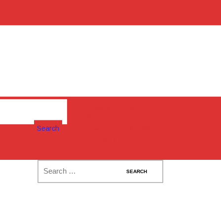
Please Install
Woocommerce
Search
Plugin To display
cart box