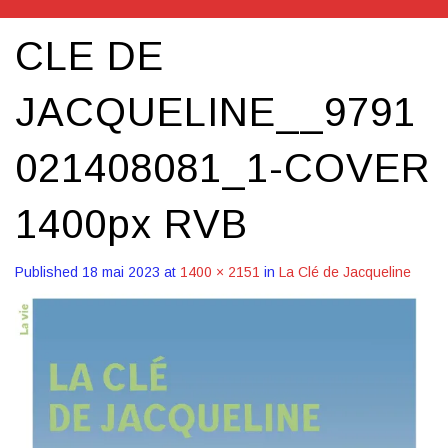
CLE DE
JACQUELINE__9791
021408081_1-COVER
1400px RVB
Published
18 mai 2023
at
1400 × 2151
in
La Clé de Jacqueline