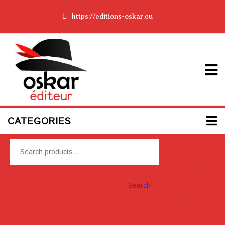
https://editions-oskar.eu
CATEGORIES
Please
Install
Woocom
merce
Search
Plugin To
display
cart box